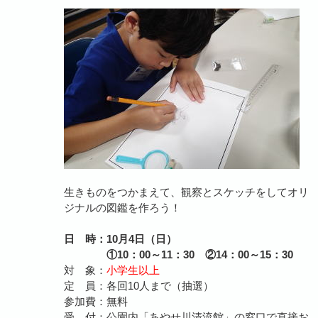
生きものをつかまえて、観察とスケッチをしてオリ
ジナルの図鑑を作ろう！
日 時：10月4日（日）
①10：00～11：30 ②14：00～15：30
対 象：
小学生以上
定 員：各回10人まで（抽選）
参加費：無料
受 付：公園内「あやせ川清流館」の窓口で直接お