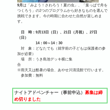
9月
は「みよう！さわろう！夏の虫」、「葉っぱで舟を
つくろう」の2つのプログラムから好きなものを選んで
挑戦できます。今の時期に合わせた自然が楽しめま
す。
日 時：9月13日（日）、21日（月祝）、27日
（日）
14：00～14：30
対 象：どなたでも（就学前の子どもは保護者の参
加が必要）
場 所：うき島池デッキ横に集
合
※雨天又は酷暑の場合、あやせ川清流館で行います。
参加費：無料
ナイトアドベンチャー（事前申込）
募集は締
め切りました