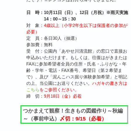
日 時：10月11日（日）、12日（月祝）※雨天実施
14：00～15：30
対 象：
4歳以上（小学2年生以下は保護者の参加が
必要）
定 員：各日30人（抽選）
参加費：無料
受 付：公園内「あやせ川清流館」の窓口で直接お
申込みいただけます。もしくは、往復はがきまたは
FAXに参加希望者全員の住所・氏名・ふりがな・年
齢・学年・電話・FAX番号、希望日（第２希望ま
で）、及び「泥んこハス掘り体験参加希望」と明記
の上、当公園にお送りください。
ハガキの書き方は
こちら
をご参照ください。
締 切：
9月18日（金）必着
つかまえて観察！生きもの図鑑作り～秋編
～（事前申込）
〆切：9/15（必着）