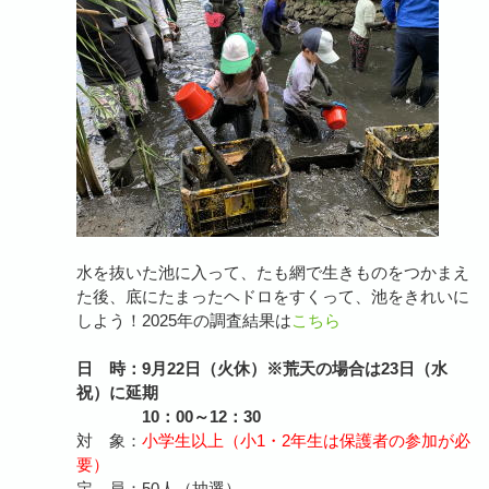
水を抜いた池に入って、たも網で生きものをつかまえ
た後、底にたまったヘドロをすくって、池をきれいに
しよう！2025年の調査結果は
こちら
日 時：9月22日（火休）※荒天の場合は23日（水
祝）に延期
10：00～12：30
対 象：
小学生以上（小1・2年生は保護者の参加が必
要）
定 員：50人（抽選）