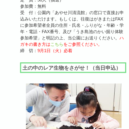
参加費：無料
受 付：公園内「あやせ川清流館」の窓口で直接お申
込みいただけます。もしくは、往復はがきまたはFAX
に参加希望者全員の住所・氏名・ふりがな・年齢・学
年・電話・FAX番号、及び「うき島池のかい掘り体験
参加希望」と明記の上、当公園にお送りください。
ハ
ガキの書き方は
こちら
をご参照ください。
締 切：
9月1日（火）必着
土の中のレア生物をさがせ！（当日申込）