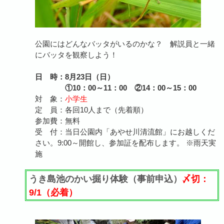
公園にはどんなバッタがいるのかな？ 解説員と一緒
にバッタを観察しよう！
日 時：8月23日（日）
①10：00～11：00 ②14：00～15：00
対 象：
小学生
定 員：各回10人まで（先着順）
参加費：無料
受 付：当日公園内「あやせ川清流館」にお越しくだ
さい。9:00～開館し、参加証を配布します。 ※雨天実
施
うき島池のかい掘り体験（事前申込）
〆切：
9/1（必着）