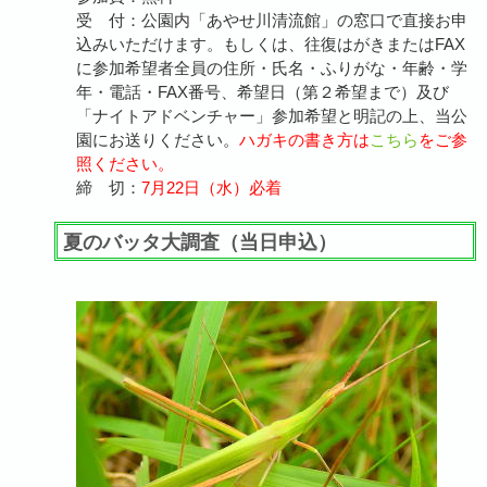
受 付：公園内「あやせ川清流館」の窓口で直接お申
込みいただけます。もしくは、往復はがきまたはFAX
に参加希望者全員の住所・氏名・ふりがな・年齢・学
年・電話・FAX番号、希望日（第２希望まで）及び
「ナイトアドベンチャー」参加希望と明記の上、当公
園にお送りください。
ハガキの書き方は
こちら
をご参
照ください。
締 切：
7月22日（水）必着
夏のバッタ大調査（当日申込）