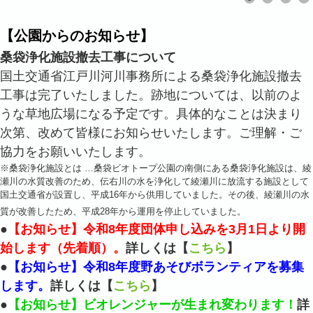
【公園からのお知らせ】
桑袋浄化施設撤去工事について
国土交通省江戸川河川事務所による桑袋浄化施設撤去
工事は完了いたしました。跡地については、以前のよ
うな草地広場になる予定です。具体的なことは決まり
次第、改めて皆様にお知らせいたします。ご理解・ご
協力をお願いいたします。
※桑袋浄化施設とは …桑袋ビオトープ公園の南側にある桑袋浄化施設は、綾
瀬川の水質改善のため、伝右川の水を浄化して綾瀬川に放流する施設として
国土交通省が設置し、平成16年から供用していました。その後、綾瀬川の水
質が改善したため、平成28年から運用を停止していました。
●
【お知らせ】令和8年度団体申し込みを3月1日より開
始します（先着順）。
詳しくは【
こちら
】
●
【お知らせ】令和8年度野あそびボランティアを募集
します。
詳しくは【
こちら
】
●
【お知らせ】ビオレンジャーが生まれ変わります！
詳