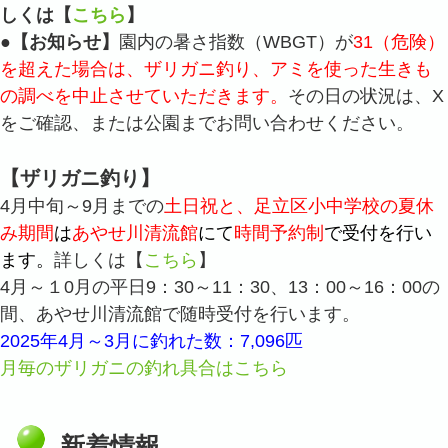
しくは【
こちら
】
●
【お知らせ】
園内の暑さ指数（WBGT）が
31（危険）
を超えた場合は、ザリガニ釣り、アミを使った生きも
の調べを中止させていただきます。
その日の状況は、X
をご確認、または公園までお問い合わせください。
【ザリガニ釣り】
4月中旬～9月までの
土日祝と、足立区小中学校の夏休
み期間
は
あやせ川清流館
にて
時間予約制
で受付を行い
ます。
詳しくは【
こちら
】
4月～１0月の平日9：30～11：30、13：00～16：00の
間、あやせ川清流館で随時受付を行います。
2025年4月～3月に釣れた数：7,096匹
月毎のザリガニの釣れ具合はこちら
新着情報