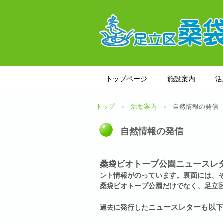
トップページ
施設案内
活
トップ
›
活動案内
›
自然情報の発信
自然情報の発信
桑袋ビオトープ公園ニュースレ
ント情報がのっています。裏面には、
桑袋ビオトープ公園だけでなく、足立
ニュースレターも以下
過去に発行した